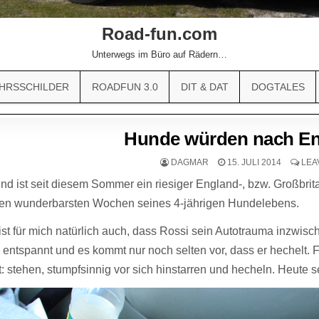
Road-fun.com
Unterwegs im Büro auf Rädern…
HRSSCHILDER
ROADFUN 3.0
DIT & DAT
DOGTALES
Hunde würden nach En
DAGMAR
15. JULI 2014
LEA
d ist seit diesem Sommer ein riesiger England-, bzw. Großbrita
den wunderbarsten Wochen seines 4-jährigen Hundelebens.
ist für mich natürlich auch, dass Rossi sein Autotrauma inzwis
 entspannt und es kommt nur noch selten vor, dass er hechelt. 
 stehen, stumpfsinnig vor sich hinstarren und hecheln. Heute 