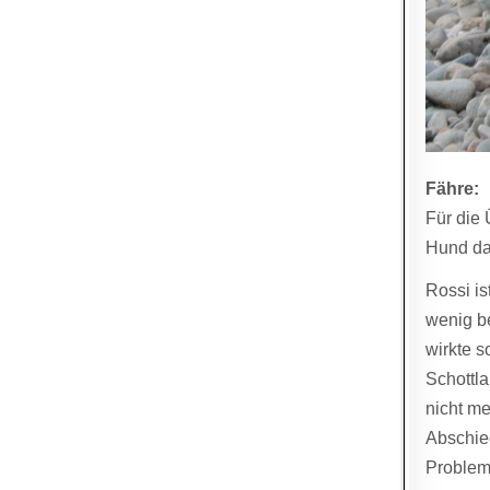
Fähre:
Für die 
Hund da
Rossi is
wenig be
wirkte s
Schottla
nicht me
Abschied
Problem