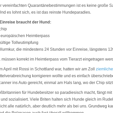
r vereinfachten Quarantänebestimmungen ist es keine große S
Und es lohnt sich, es ist das reinste Hundeparadies.
 Einreise braucht der Hund:
chip
n europäischen Heimtierpass
gültige Tollwutimpfung
 Wurmkur, die mindestens 24 Stunden vor Einreise, längstens 12
4. müssen korrekt im Heimtierpass vom Tierarzt eingetragen wer
im April mit Rossi in Schottland war, hatten wir am Zoll
ziemlich
elverabreichung korrigieren wollte und es einfach überschriebe
anner ins Auto gereicht, einmal am Hals lang, wo der Chip sitzt
britannien für Hundebesitzer so paradiesisch macht, fängt mit 
und sozialisiert. Viele Briten halten sich Hunde gleich im Ru
icht alle natürlich, aber deutlich mehr als bei uns. Grundweg k
ind die Pelznasen auch fast überall willkommen.