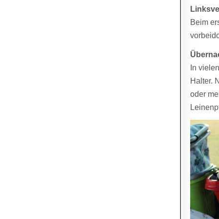
Linksve
Beim er
vorbeido
Überna
In viel
Halter.
oder me
Leinenpf