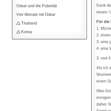
Dank de
Oskar und die Pubertät
reisen. 
Vier Monate mit Oskar
Für die
🛆 Thailand
1. Micro
🛆 Korea
2. eine
3. eine 
4. eine
3. und 
Als ich 
Wurmmitt
einen Sc
Was Groß
erzogen 
daher. N
Somit s