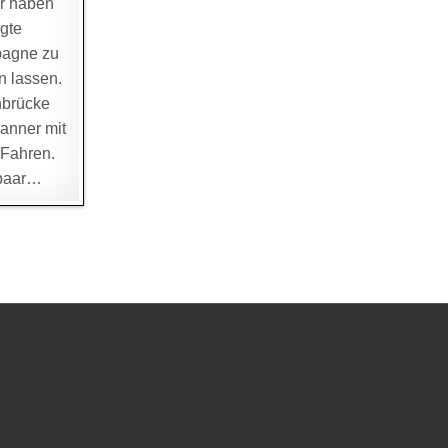
r haben
gte
pagne zu
n lassen.
nbrücke
anner mit
 Fahren.
 paar…