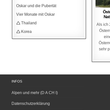
Oskar und die Pubertät
Öst
Vier Monate mit Oskar
Nat
🛆 Thailand
Als ich
Österr
🛆 Korea
ein
Österr
sehr 
INFOS
Alpen und mehr (D A CH I)
Datenschutzerklärung