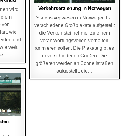
Verkehrserziehung in Norwegen
nen wird
euerem
Statens vegwesen in Norwegen hat
e von
verschiedene Großplakate aufgestellt
ärt, wie
die Verkehrsteilnehmer zu einem
erden und
verantwortungsvollen Verhalten
wie weit
animieren sollen. Die Plakate gibt es
lle…
in verschiedenen Größen. Die
größeren werden an Schnellstraßen
aufgestellt, die…
2014
aden-