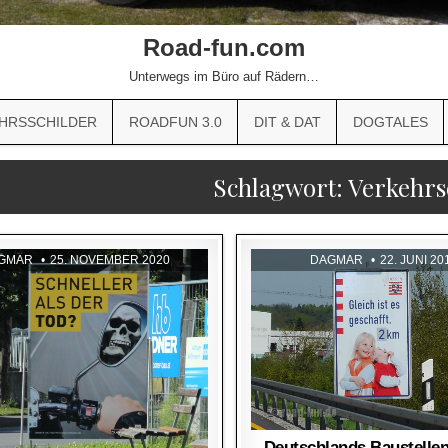
Road-fun.com
Unterwegs im Büro auf Rädern…
HRSSCHILDER
ROADFUN 3.0
DIT & DAT
DOGTALES
Schlagwort:
Verkehrs
GMAR
25. NOVEMBER 2020
DAGMAR
22. JUNI 20
Deutschlands Baustelle