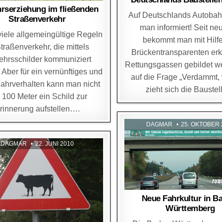
rserziehung im fließenden
Auf Deutschlands Autobah
Straßenverkehr
man informiert! Seit n
viele allgemeingültige Regeln
bekommt man mit Hilf
traßenverkehr, die mittels
Brückentransparenten erkl
ehrsschilder kommuniziert
Rettungsgassen gebildet w
Aber für ein vernünftiges und
auf die Frage „Verdammt, 
Fahrverhalten kann man nicht
zieht sich die Bauste
e 100 Meter ein Schild zur
rinnerung aufstellen….
DAGMAR
25. OKTOBER 
DAGMAR
22. JUNI 2010
Neue Fahrkultur in B
Württemberg