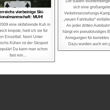
Die Baden-Württemberge
sich eine großangele
erreichs vierbeinige Ski-
Verkehrserziehungs-Kam
ionalmannschaft: MUH!
„neuen Fahrkultur“ einfalle
 2009 eine skifahrende Kuh in
An jeder dritten Autobah
eich knipste, hielt ich sie für
hängt ein pseudolustiges B
en Einzelfall. Nein! Unter
Anregungen für korrektes
eichs Kühen ist der Skisport
Dazu wurden auch ein
populär! Da kann man schon
fast von…