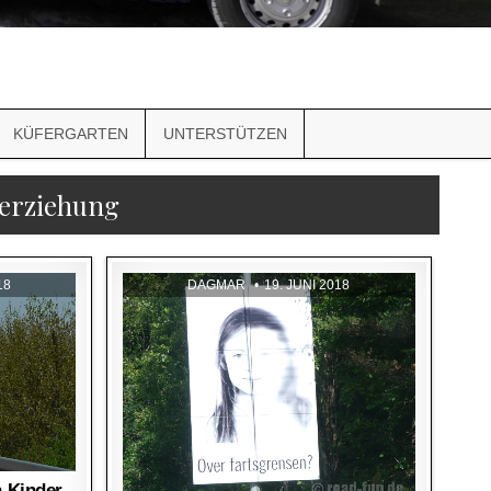
KÜFERGARTEN
UNTERSTÜTZEN
erziehung
18
DAGMAR
19. JUNI 2018
n-Kinder