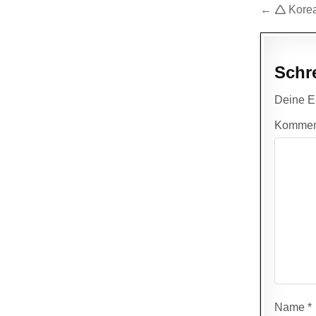
Beitr
← 🛆 Kore
Schr
Deine E-
Kommen
Name
*