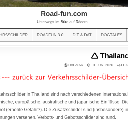
Road-fun.com
Unterwegs im Büro auf Rädern…
HRSSCHILDER
ROADFUN 3.0
DIT & DAT
DOGTALES
🛆 Thailan
DAGMAR
10. JUNI 2026
LEA
ehrsschilder in Thailand sind nach verschiedenen internationale
ische, europäische, australische und japanische Einflüsse. Di
rot (erhöhte Gefahr?). Die Zusatzschilder sind (insbesondere) 
nungen versehen. Verbots- und Gebotsschilder sind rund.