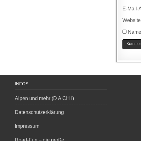
E-Mail-
Website
Name,
INFOS
Alpen und mehr (D A CH I)
Datenschutzerklärung
Impressum
Road-Fun – die große