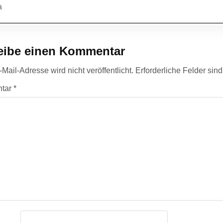
agsnavigation
a
eibe einen Kommentar
Mail-Adresse wird nicht veröffentlicht.
Erforderliche Felder sin
tar
*