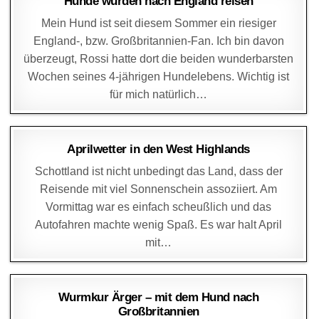
Hunde würden nach England reisen
Mein Hund ist seit diesem Sommer ein riesiger
England-, bzw. Großbritannien-Fan. Ich bin davon
überzeugt, Rossi hatte dort die beiden wunderbarsten
Wochen seines 4-jährigen Hundelebens. Wichtig ist
für mich natürlich…
DAGMAR
7. APRIL 2014
Aprilwetter in den West Highlands
Schottland ist nicht unbedingt das Land, dass der
Reisende mit viel Sonnenschein assoziiert. Am
Vormittag war es einfach scheußlich und das
Autofahren machte wenig Spaß. Es war halt April
mit…
DAGMAR
6. APRIL 2014
Wurmkur Ärger – mit dem Hund nach
Großbritannien