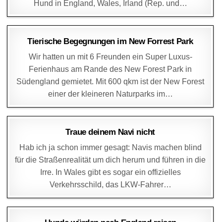
Hund in England, Wales, Irland (Rep. und…
DAGMAR
25. JUNI 2015
Tierische Begegnungen im New Forrest Park
Wir hatten un mit 6 Freunden ein Super Luxus-
Ferienhaus am Rande des New Forest Park in
Südengland gemietet. Mit 600 qkm ist der New Forest
einer der kleineren Naturparks im…
DAGMAR
2. AUGUST 2014
Traue deinem Navi nicht
Hab ich ja schon immer gesagt: Navis machen blind
für die Straßenrealität um dich herum und führen in die
Irre. In Wales gibt es sogar ein offizielles
Verkehrsschild, das LKW-Fahrer…
DAGMAR
15. JULI 2014