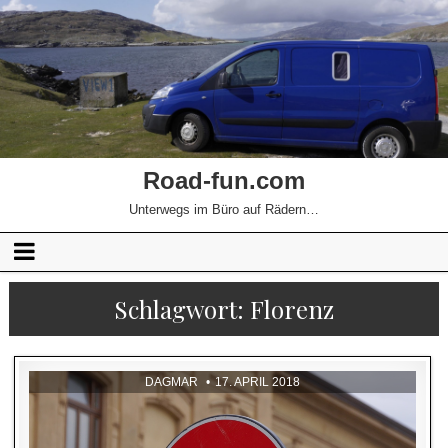
Road-fun.com
Unterwegs im Büro auf Rädern…
Schlagwort:
Florenz
DAGMAR
17. APRIL 2018