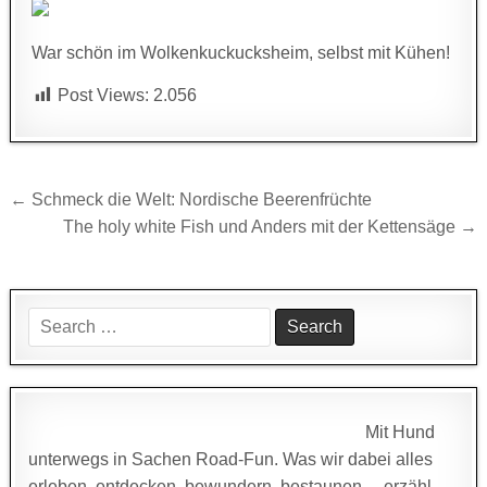
War schön im Wolkenkuckucksheim, selbst mit Kühen!
Post Views:
2.056
Beitragsnavigation
← Schmeck die Welt: Nordische Beerenfrüchte
The holy white Fish und Anders mit der Kettensäge →
Search
for:
Mit Hund
unterwegs in Sachen Road-Fun. Was wir dabei alles
erleben, entdecken, bewundern, bestaunen… erzähl