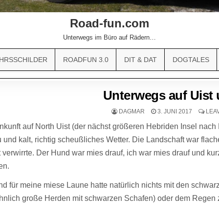
Road-fun.com
Unterwegs im Büro auf Rädern…
HRSSCHILDER
ROADFUN 3.0
DIT & DAT
DOGTALES
Unterwegs auf Uist 
DAGMAR
3. JUNI 2017
LEA
kunft auf North Uist (der nächst größeren Hebriden Insel nach Ha
 und kalt, richtig scheußliches Wetter. Die Landschaft war flac
 verwirrte. Der Hund war mies drauf, ich war mies drauf und kur
en.
d für meine miese Laune hatte natürlich nichts mit den schwarz
nlich große Herden mit schwarzen Schafen) oder dem Regen z