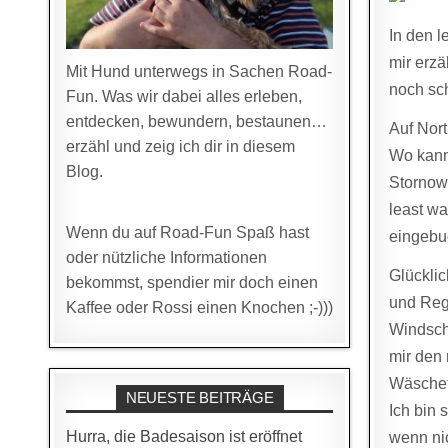
In den l
mir erzä
Mit Hund unterwegs in Sachen Road-
noch sc
Fun. Was wir dabei alles erleben,
entdecken, bewundern, bestaunen…
Auf Nort
erzähl und zeig ich dir in diesem
Wo kann
Blog.
Stornowa
least w
Wenn du auf Road-Fun Spaß hast
eingebuc
oder nützliche Informationen
Glückli
bekommst, spendier mir doch einen
und Reg
Kaffee oder Rossi einen Knochen ;-)))
Windscha
mir den 
Wäschet
NEUESTE BEITRÄGE
Ich bin 
Hurra, die Badesaison ist eröffnet
wenn ni