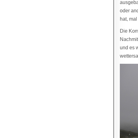
ausgeba
oder and
hat, mal
Die Kom
Nachmit
und es w
wettersa