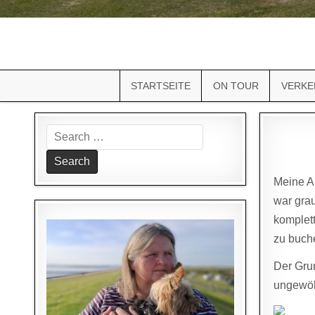
STARTSEITE
ON TOUR
VERKE
Search
for:
Meine An
war grau
komplett
zu buch
Der Grun
ungewöh