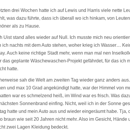
etzten drei Wochen hatte ich auf Lewis und Harris viele nette 
hlt, was dazu führte, dass ich überall wo ich hinkam, von Leuten
höner als zu Hause.
h Uist stand alles wieder auf Null. Ich musste mich neu orientier
 ich nachts mit dem Auto stehen, woher krieg ich Wasser… Kei
y. Auch keine richtige Stadt mehr, wenn man mal nen Inselkolle
ar das geplante Wäschewaschen-Projekt gefährdet, für das ich 
ht hatte.
cherweise sah die Welt am zweiten Tag wieder ganz anders aus
en und max 10 Grad angekündigt hatte, war der Himmel von mo
tten war es schmelzend heiß, im Wind war es frisch. Was dazu 
nächsten Sonnenbrand einfing. Nicht, weil ich in der Sonne ge
ag hatte und mein Auto aus und wieder eingeräumt habe. Tja, da
so braun wie seit 20 Jahren nicht mehr. Also im Gesicht, Hände u
cht zwei Lagen Kleidung bedeckt.