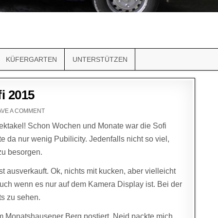
KÜFERGARTEN
UNTERSTÜTZEN
fi 2015
AVE A COMMENT
 Spektakel! Schon Wochen und Monate war die Sofi
 da nur wenig Pubilicity. Jedenfalls nicht so viel,
 zu besorgen.
t ausverkauft. Ok, nichts mit kucken, aber vielleicht
auch wenn es nur auf dem Kamera Display ist. Bei der
ts zu sehen.
m Monatshausener Berg postiert. Neid packte mich.