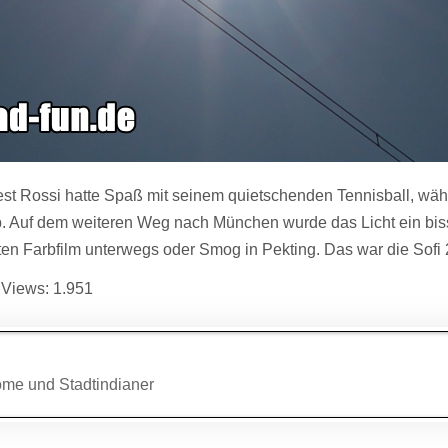
t Rossi hatte Spaß mit seinem quietschenden Tennisball, währe
b. Auf dem weiteren Weg nach München wurde das Licht ein bis
eten Farbfilm unterwegs oder Smog in Pekting. Das war die Sof
 Views:
1.951
agsnavigation
e und Stadtindianer