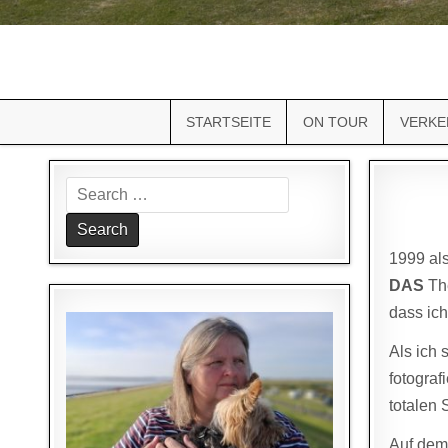
STARTSEITE
ON TOUR
VERKE
Search
for:
1999 als
DAS
The
dass ich
Als ich 
fotograf
totalen 
Auf dem