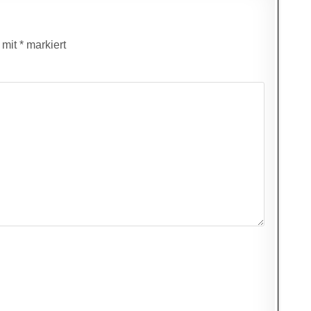
d mit
*
markiert