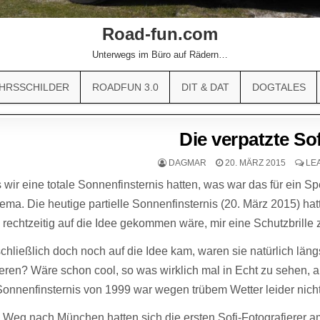
Road-fun.com
Unterwegs im Büro auf Rädern…
HRSSCHILDER
ROADFUN 3.0
DIT & DAT
DOGTALES
Die verpatzte So
DAGMAR
20. MÄRZ 2015
LE
 wir eine totale Sonnenfinsternis hatten, was war das für ein
ma. Die heutige partielle Sonnenfinsternis (20. März 2015) hatte
 rechtzeitig auf die Idee gekommen wäre, mir eine Schutzbrille
schließlich doch noch auf die Idee kam, waren sie natürlich längs
ieren? Wäre schon cool, so was wirklich mal in Echt zu sehen, 
Sonnenfinsternis von 1999 war wegen trübem Wetter leider nich
 Weg nach München hatten sich die ersten Sofi-Fotografierer a