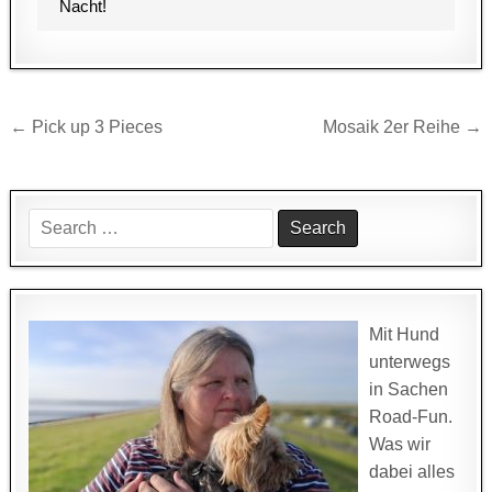
Nacht!
Beitragsnavigation
← Pick up 3 Pieces
Mosaik 2er Reihe →
Search
for:
Mit Hund
unterwegs
in Sachen
Road-Fun.
Was wir
dabei alles