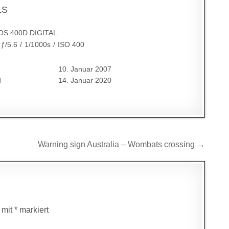
LS
OS 400D DIGITAL
ƒ/5.6
/
1/1000s
/
ISO 400
10. Januar 2007
d
14. Januar 2020
Warning sign Australia – Wombats crossing →
d mit
*
markiert