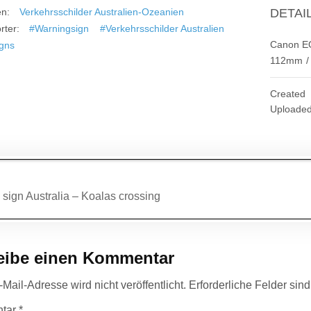
en:
Verkehrsschilder Australien-Ozeanien
DETAI
rter:
#Warningsign
#Verkehrsschilder Australien
Canon E
igns
112mm
/
Created
Uploade
agsnavigation
sign Australia – Koalas crossing
eibe einen Kommentar
Mail-Adresse wird nicht veröffentlicht.
Erforderliche Felder sin
tar
*