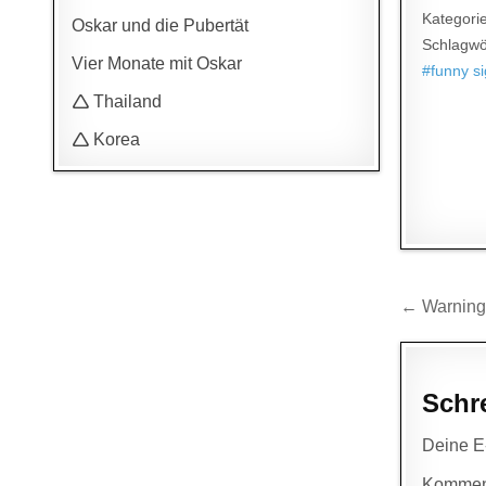
Kategori
Oskar und die Pubertät
Schlagwö
Vier Monate mit Oskar
#funny s
🛆 Thailand
🛆 Korea
Beitr
← Warning 
Schr
Deine E-
Kommen