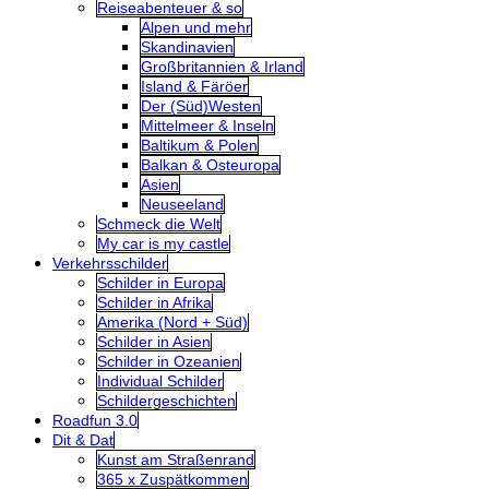
Reiseabenteuer & so
Alpen und mehr
Skandinavien
Großbritannien & Irland
Island & Färöer
Der (Süd)Westen
Mittelmeer & Inseln
Baltikum & Polen
Balkan & Osteuropa
Asien
Neuseeland
Schmeck die Welt
My car is my castle
Verkehrsschilder
Schilder in Europa
Schilder in Afrika
Amerika (Nord + Süd)
Schilder in Asien
Schilder in Ozeanien
Individual Schilder
Schildergeschichten
Roadfun 3.0
Dit & Dat
Kunst am Straßenrand
365 x Zuspätkommen