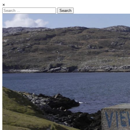
×
Search
for: