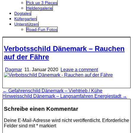
Pick up 3 Pieces
Heldengalerie
Dogtales
Küfergarten
Unterstützen
Road-Fun Fotos
Verbotsschild Dänemark – Rauchen
auf der Fähre
Dagmar
11. Januar 2020
Leave a comment
Beitragsnavigation
← Gefahrenschild Dänemark – Viehtrieb / Kühe
Hinweisschild Dänemark – Langsamfahren Energiestadt →
Schreibe einen Kommentar
Deine E-Mail-Adresse wird nicht veröffentlicht.
Erforderliche
Felder sind mit
*
markiert