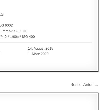
LS
OS 600D
5mm f/3.5-5.6 III
ƒ/4.0
/
1/60s
/
ISO 400
14. August 2015
d
1. März 2020
Best of Anton →