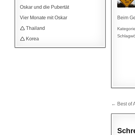
Oskar und die Pubertät
Vier Monate mit Oskar
Beim Ge
🛆 Thailand
Kategori
Schlagwö
🛆 Korea
Beitr
← Best of 
Schr