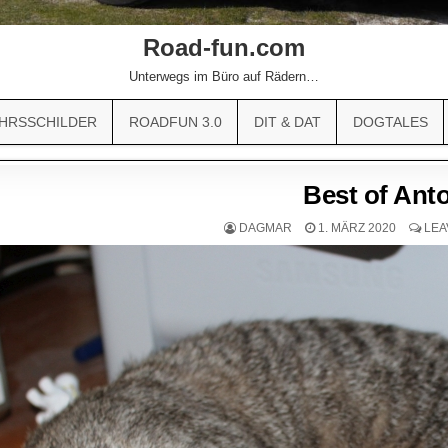
Road-fun.com
Unterwegs im Büro auf Rädern…
HRSSCHILDER
ROADFUN 3.0
DIT & DAT
DOGTALES
Best of Ant
DAGMAR
1. MÄRZ 2020
LEA