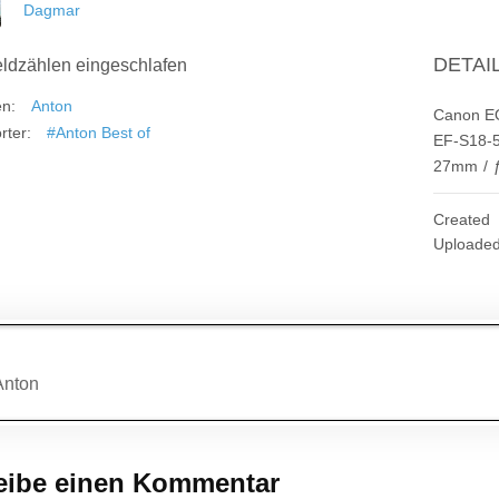
Dagmar
DETAI
ldzählen eingeschlafen
en:
Anton
Canon E
rter:
#Anton Best of
EF-S18-5
27mm
/
Created
Uploade
agsnavigation
Anton
eibe einen Kommentar