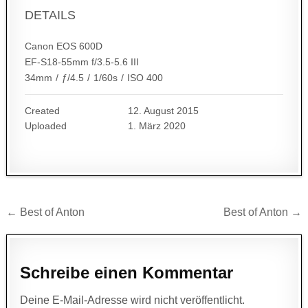
DETAILS
Canon EOS 600D
EF-S18-55mm f/3.5-5.6 III
34mm
/
ƒ/4.5
/
1/60s
/
ISO 400
Created
12. August 2015
Uploaded
1. März 2020
Beitragsnavigation
← Best of Anton
Best of Anton →
Schreibe einen Kommentar
Deine E-Mail-Adresse wird nicht veröffentlicht.