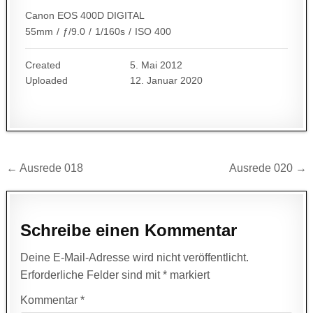
Canon EOS 400D DIGITAL
55mm
/
ƒ/9.0
/
1/160s
/
ISO 400
Created
5. Mai 2012
Uploaded
12. Januar 2020
Beitragsnavigation
← Ausrede 018
Ausrede 020 →
Schreibe einen Kommentar
Deine E-Mail-Adresse wird nicht veröffentlicht.
Erforderliche Felder sind mit
*
markiert
Kommentar
*