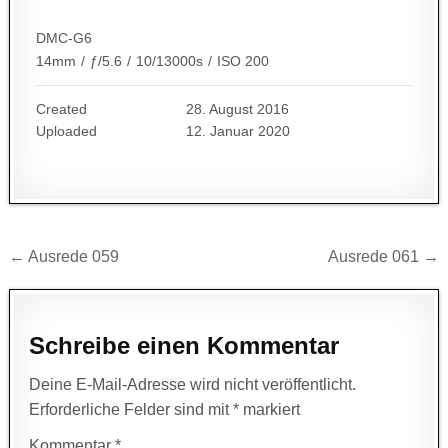
DMC-G6
14mm
/
ƒ/5.6
/
10/13000s
/
ISO 200
Created
28. August 2016
Uploaded
12. Januar 2020
Beitragsnavigation
← Ausrede 059
Ausrede 061 →
Schreibe einen Kommentar
Deine E-Mail-Adresse wird nicht veröffentlicht.
Erforderliche Felder sind mit
*
markiert
Kommentar
*