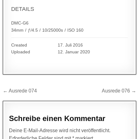
DETAILS
DMC-G6
34mm
/
ƒ/4.5
/
10/25000s
/
ISO 160
Created
17. Juli 2016
Uploaded
12. Januar 2020
Beitragsnavigation
← Ausrede 074
Ausrede 076 →
Schreibe einen Kommentar
Deine E-Mail-Adresse wird nicht veröffentlicht.
Erforderliche Felder sind mit
*
markiert