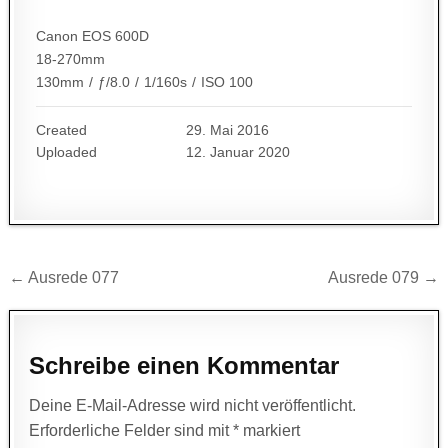
Canon EOS 600D
18-270mm
130mm
/
ƒ/8.0
/
1/160s
/
ISO 100
Created
29. Mai 2016
Uploaded
12. Januar 2020
Beitragsnavigation
← Ausrede 077
Ausrede 079 →
Schreibe einen Kommentar
Deine E-Mail-Adresse wird nicht veröffentlicht.
Erforderliche Felder sind mit
*
markiert