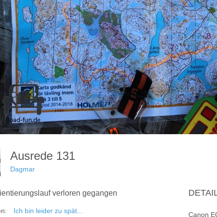
Ausrede 131
Dagmar
DETAI
ientierungslauf verloren gegangen
en:
Ich bin leider zu spät...
Canon E