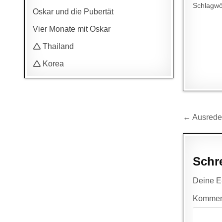
Schlagwö
Oskar und die Pubertät
Vier Monate mit Oskar
🛆 Thailand
🛆 Korea
Beitr
← Ausrede
Schr
Deine E-
Kommen