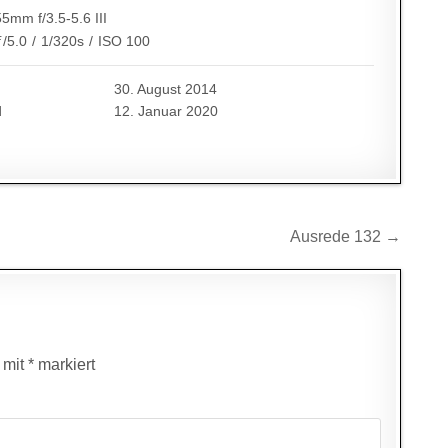
5mm f/3.5-5.6 III
ƒ/5.0
/
1/320s
/
ISO 100
30. August 2014
d
12. Januar 2020
Ausrede 132 →
d mit
*
markiert