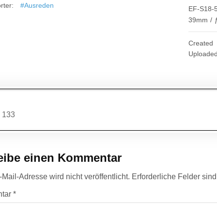
rter:
#Ausreden
EF-S18-5
39mm
/
Created
Uploade
agsnavigation
 133
eibe einen Kommentar
Mail-Adresse wird nicht veröffentlicht.
Erforderliche Felder sin
tar
*