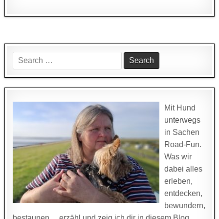
Search
for:
Mit Hund
unterwegs
in Sachen
Road-Fun.
Was wir
dabei alles
erleben,
entdecken,
bewundern,
bestaunen… erzähl und zeig ich dir in diesem Blog.