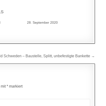
LS
d
28. September 2020
d Schweden – Baustelle, Splitt, unbefestigte Bankette →
d mit
*
markiert