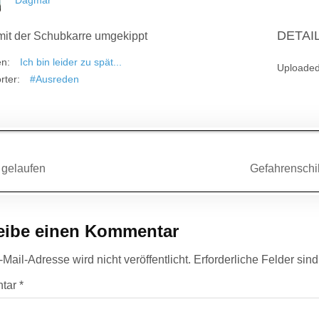
Dagmar
DETAI
 mit der Schubkarre umgekippt
en:
Ich bin leider zu spät...
Uploade
rter:
#Ausreden
agsnavigation
 gelaufen
Gefahrenschil
eibe einen Kommentar
Mail-Adresse wird nicht veröffentlicht.
Erforderliche Felder sin
tar
*