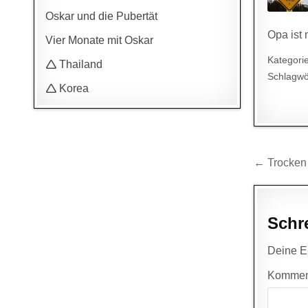
Oskar und die Pubertät
Opa ist
Vier Monate mit Oskar
Kategori
🛆 Thailand
Schlagwö
🛆 Korea
Beitr
← Trocken
Schr
Deine E-
Kommen