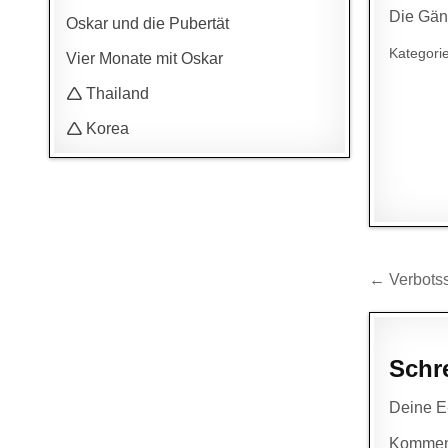
Die Gän
Oskar und die Pubertät
Kategori
Vier Monate mit Oskar
🛆 Thailand
🛆 Korea
Beitr
← Verbotss
Schr
Deine E-
Kommen