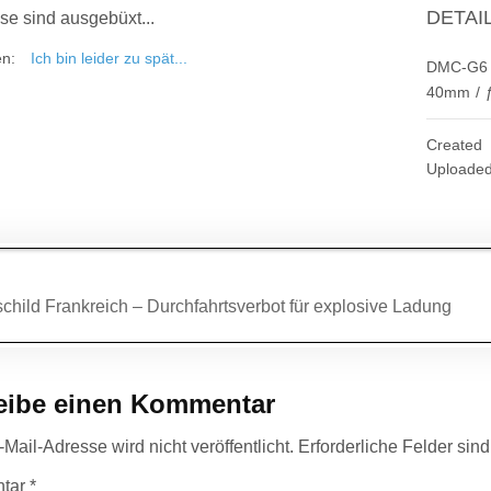
DETAI
se sind ausgebüxt...
en:
Ich bin leider zu spät...
DMC-G6
40mm
/
Created
Uploade
agsnavigation
child Frankreich – Durchfahrtsverbot für explosive Ladung
eibe einen Kommentar
Mail-Adresse wird nicht veröffentlicht.
Erforderliche Felder sin
tar
*