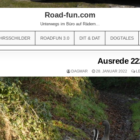
Road-fun.com
Unterwegs im Büro auf Rädern…
HRSSCHILDER
ROADFUN 3.0
DIT & DAT
DOGTALES
Ausrede 22
DAGMAR
28. JANUAR 2022
L