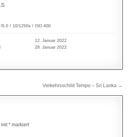
LS
ƒ/5.0
/
10/1250s
/
ISO 400
12. Januar 2022
d
28. Januar 2022
Verkehrsschild Tempo – Sri Lanka →
d mit
*
markiert