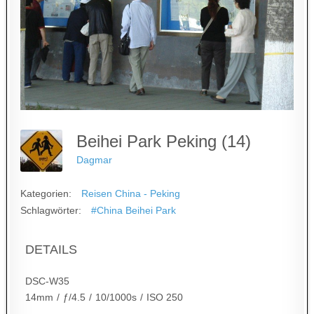
Beihei Park Peking (14)
Dagmar
Kategorien:
Reisen China - Peking
Schlagwörter:
#China Beihei Park
DETAILS
DSC-W35
14mm
/
ƒ/4.5
/
10/1000s
/
ISO 250