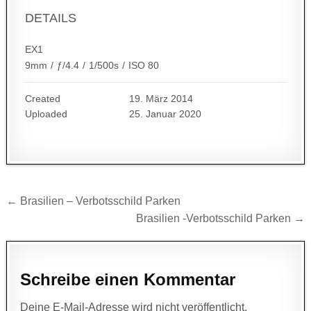
DETAILS
EX1
9mm
/
ƒ/4.4
/
1/500s
/
ISO 80
Created
19. März 2014
Uploaded
25. Januar 2020
Beitragsnavigation
← Brasilien – Verbotsschild Parken
Brasilien -Verbotsschild Parken →
Schreibe einen Kommentar
Deine E-Mail-Adresse wird nicht veröffentlicht.