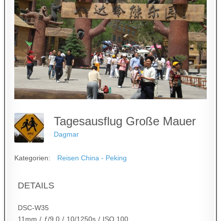
Tagesausflug Große Mauer
Dagmar
Kategorien:
Reisen China - Peking
DETAILS
DSC-W35
11mm
/
ƒ/9.0
/
10/1250s
/
ISO 100