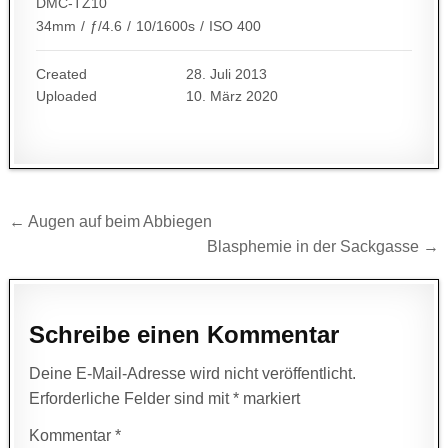
DMC-TZ10
34mm
/
ƒ/4.6
/
10/1600s
/
ISO 400
Created
28. Juli 2013
Uploaded
10. März 2020
Beitragsnavigation
← Augen auf beim Abbiegen
Blasphemie in der Sackgasse →
Schreibe einen Kommentar
Deine E-Mail-Adresse wird nicht veröffentlicht.
Erforderliche Felder sind mit
*
markiert
Kommentar
*