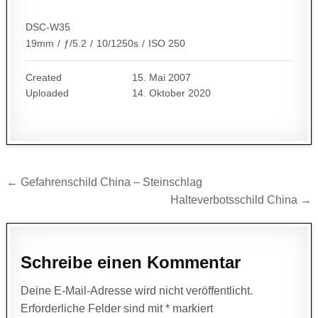
DSC-W35
19mm
/
ƒ/5.2
/
10/1250s
/
ISO 250
Created
15. Mai 2007
Uploaded
14. Oktober 2020
Beitragsnavigation
← Gefahrenschild China – Steinschlag
Halteverbotsschild China →
Schreibe einen Kommentar
Deine E-Mail-Adresse wird nicht veröffentlicht.
Erforderliche Felder sind mit
*
markiert