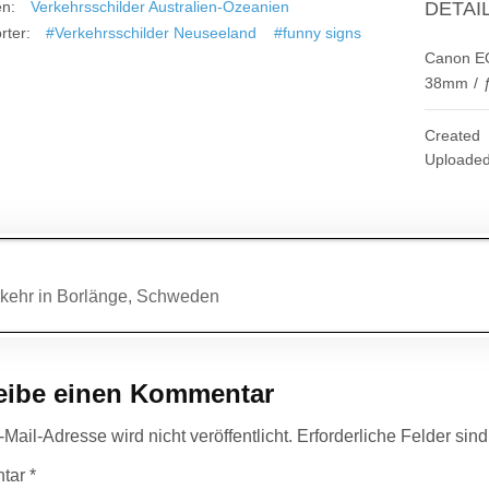
en:
Verkehrsschilder Australien-Ozeanien
DETAI
rter:
#Verkehrsschilder Neuseeland
#funny signs
Canon E
38mm
/
Created
Uploade
agsnavigation
kehr in Borlänge, Schweden
eibe einen Kommentar
Mail-Adresse wird nicht veröffentlicht.
Erforderliche Felder sin
tar
*