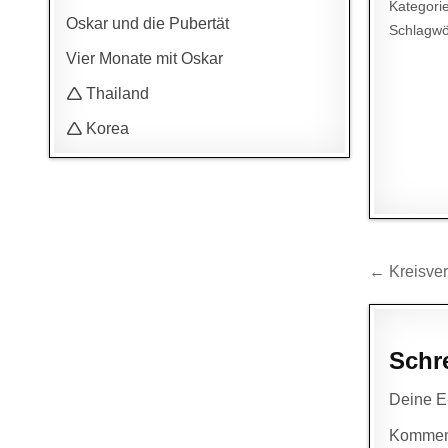
Kategori
Oskar und die Pubertät
Schlagwö
Vier Monate mit Oskar
🛆 Thailand
🛆 Korea
Beitr
← Kreisver
Schr
Deine E-
Kommen