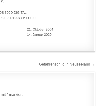
LS
OS 300D DIGITAL
ƒ/8.0
/
1/125s
/
ISO 100
21. Oktober 2004
d
14. Januar 2020
Gefahrenschild In Neuseeland →
d mit
*
markiert