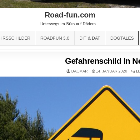
Road-fun.com
Unterwegs im Büro auf Rädern…
HRSSCHILDER
ROADFUN 3.0
DIT & DAT
DOGTALES
Gefahrenschild In 
DAGMAR
14. JANUAR 2020
L