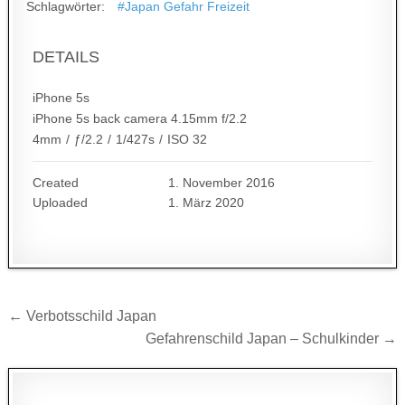
Schlagwörter:
#Japan Gefahr Freizeit
DETAILS
iPhone 5s
iPhone 5s back camera 4.15mm f/2.2
4mm
/
ƒ/2.2
/
1/427s
/
ISO 32
Created
1. November 2016
Uploaded
1. März 2020
Beitragsnavigation
← Verbotsschild Japan
Gefahrenschild Japan – Schulkinder →