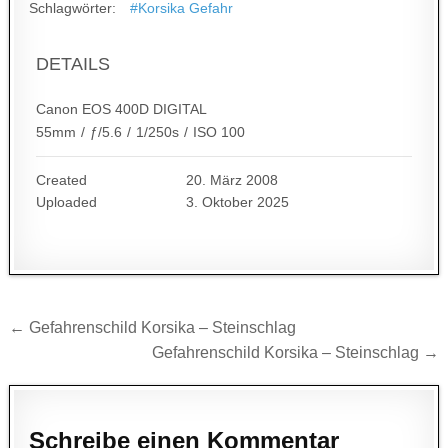
Schlagwörter:
#Korsika Gefahr
DETAILS
Canon EOS 400D DIGITAL
55mm
/
ƒ/5.6
/
1/250s
/
ISO 100
Created
20. März 2008
Uploaded
3. Oktober 2025
Beitragsnavigation
← Gefahrenschild Korsika – Steinschlag
Gefahrenschild Korsika – Steinschlag →
Schreibe einen Kommentar