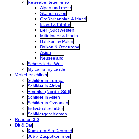
Reiseabenteuer & so
Alpen und mehr
Skandinavien
Großbritannien & Irland
Island & Färöer
Der (Süd)Westen
Mittelmeer & Inseln
Baltikum & Polen
Balkan & Osteuropa
Asien
Neuseeland
Schmeck die Welt
My car is my castle
Verkehrsschilder
Schilder in Europa
Schilder in Afrika
Amerika (Nord + Süd)
Schilder in Asien
Schilder in Ozeanien
Individual Schilder
Schildergeschichten
Roadfun 3.0
Dit & Dat
Kunst am Straßenrand
365 x Zuspätkommen