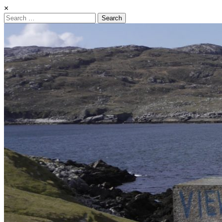
×
Search
for: