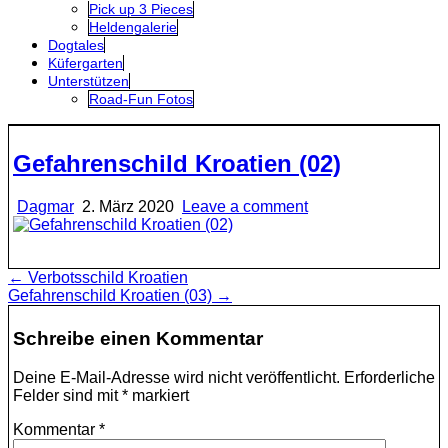
Pick up 3 Pieces
Heldengalerie
Dogtales
Küfergarten
Unterstützen
Road-Fun Fotos
Gefahrenschild Kroatien (02)
Dagmar
2. März 2020
Leave a comment
Beitragsnavigation
← Verbotsschild Kroatien
Gefahrenschild Kroatien (03) →
Schreibe einen Kommentar
Deine E-Mail-Adresse wird nicht veröffentlicht.
Erforderliche
Felder sind mit
*
markiert
Kommentar
*