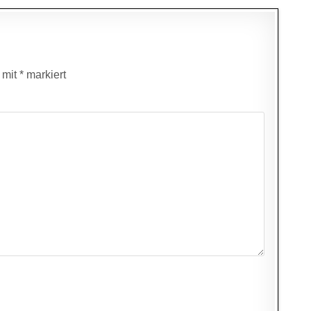
d mit
*
markiert