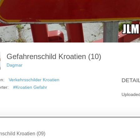
Gefahrenschild Kroatien (10)
Dagmar
en:
Verkehrsschilder Kroatien
DETAI
rter:
#Kroatien Gefahr
Uploade
agsnavigation
schild Kroatien (09)