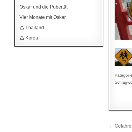
Oskar und die Pubertät
Vier Monate mit Oskar
🛆 Thailand
🛆 Korea
Kategori
Schlagwö
Beitr
← Gefahren