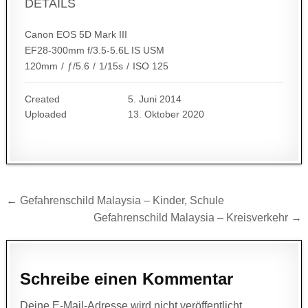
DETAILS
Canon EOS 5D Mark III
EF28-300mm f/3.5-5.6L IS USM
120mm
/
ƒ/5.6
/
1/15s
/
ISO 125
Created
5. Juni 2014
Uploaded
13. Oktober 2020
Beitragsnavigation
← Gefahrenschild Malaysia – Kinder, Schule
Gefahrenschild Malaysia – Kreisverkehr →
Schreibe einen Kommentar
Deine E-Mail-Adresse wird nicht veröffentlicht.