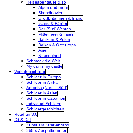
Reiseabenteuer & so
Alpen und mehr
Skandinavien
Großbritannien & Irland
Island & Färöer
Der (Süd)Westen
Mittelmeer & Inseln
Baltikum & Polen
Balkan & Osteuropa
Asien
Neuseeland
Schmeck die Welt
My car is my castle
Verkehrsschilder
Schilder in Europa
Schilder in Afrika
Amerika (Nord + Süd)
Schilder in Asien
Schilder in Ozeanien
Individual Schilder
Schildergeschichten
Roadfun 3.0
Dit & Dat
Kunst am Straßenrand
365 x Zuspätkommen