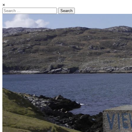
×
Search
for: