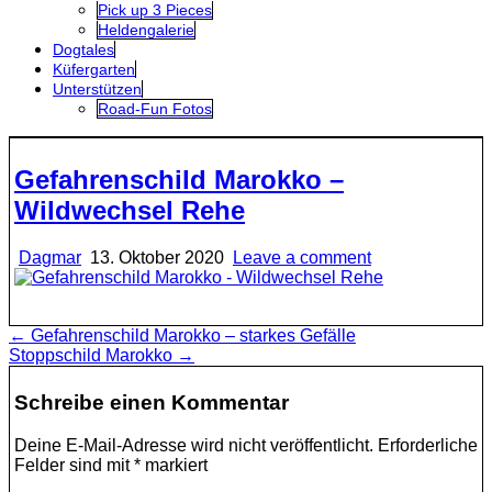
Pick up 3 Pieces
Heldengalerie
Dogtales
Küfergarten
Unterstützen
Road-Fun Fotos
Gefahrenschild Marokko –
Wildwechsel Rehe
Dagmar
13. Oktober 2020
Leave a comment
Beitragsnavigation
← Gefahrenschild Marokko – starkes Gefälle
Stoppschild Marokko →
Schreibe einen Kommentar
Deine E-Mail-Adresse wird nicht veröffentlicht.
Erforderliche
Felder sind mit
*
markiert