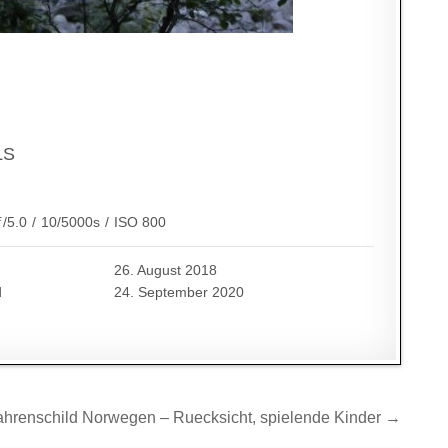
g
LS
ƒ/5.0
/
10/5000s
/
ISO 800
26. August 2018
d
24. September 2020
ahrenschild Norwegen – Ruecksicht, spielende Kinder →