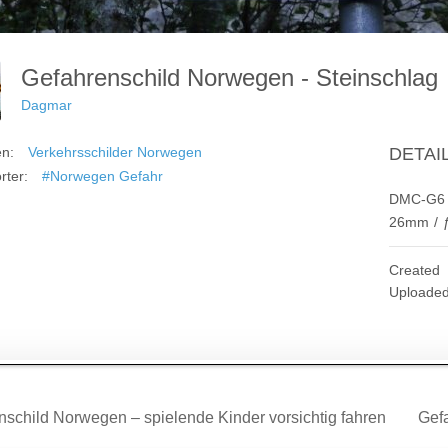
Gefahrenschild Norwegen - Steinschla
Dagmar
en:
Verkehrsschilder Norwegen
DETAI
rter:
#Norwegen Gefahr
DMC-G6
26mm
/
Created
Uploade
agsnavigation
schild Norwegen – spielende Kinder vorsichtig fahren
Gef