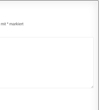
d mit
*
markiert