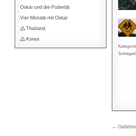
Oskar und die Pubertät
Vier Monate mit Oskar
🛆 Thailand
🛆 Korea
Kategori
Schlagwö
Beitr
← Gefahren