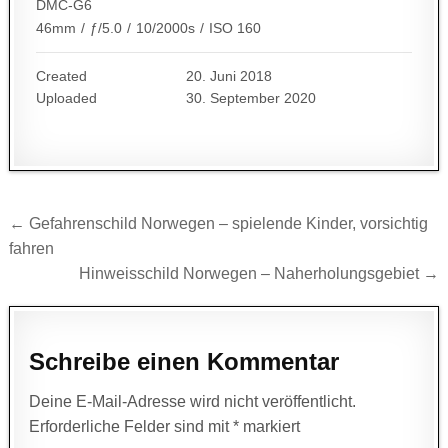
DMC-G6
46mm
/
ƒ/5.0
/
10/2000s
/
ISO 160
Created
20. Juni 2018
Uploaded
30. September 2020
Beitragsnavigation
← Gefahrenschild Norwegen – spielende Kinder, vorsichtig
fahren
Hinweisschild Norwegen – Naherholungsgebiet →
Schreibe einen Kommentar
Deine E-Mail-Adresse wird nicht veröffentlicht.
Erforderliche Felder sind mit
*
markiert