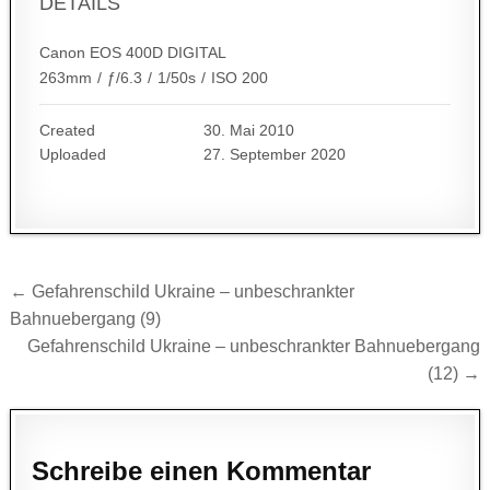
DETAILS
Canon EOS 400D DIGITAL
263mm
/
ƒ/6.3
/
1/50s
/
ISO 200
Created
30. Mai 2010
Uploaded
27. September 2020
Beitragsnavigation
← Gefahrenschild Ukraine – unbeschrankter
Bahnuebergang (9)
Gefahrenschild Ukraine – unbeschrankter Bahnuebergang
(12) →
Schreibe einen Kommentar