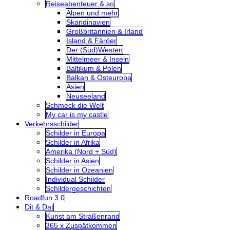
Reiseabenteuer & so
Alpen und mehr
Skandinavien
Großbritannien & Irland
Island & Färöer
Der (Süd)Westen
Mittelmeer & Inseln
Baltikum & Polen
Balkan & Osteuropa
Asien
Neuseeland
Schmeck die Welt
My car is my castle
Verkehrsschilder
Schilder in Europa
Schilder in Afrika
Amerika (Nord + Süd)
Schilder in Asien
Schilder in Ozeanien
Individual Schilder
Schildergeschichten
Roadfun 3.0
Dit & Dat
Kunst am Straßenrand
365 x Zuspätkommen