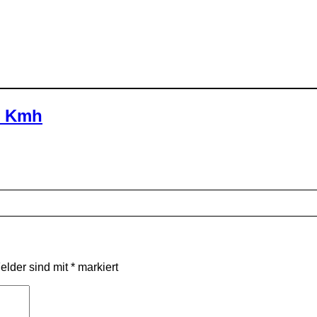
0 Kmh
Felder sind mit
*
markiert