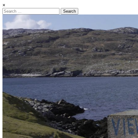
×
Search
for: