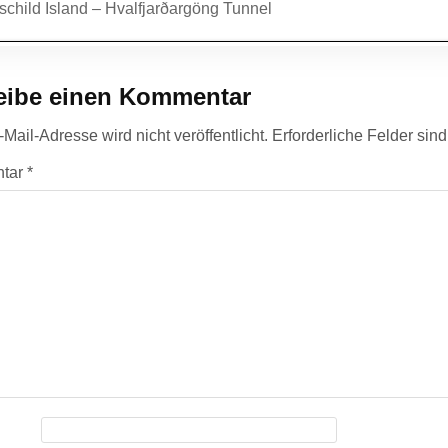
agsnavigation
child Island – Hvalfjarðargöng Tunnel
eibe einen Kommentar
Mail-Adresse wird nicht veröffentlicht.
Erforderliche Felder sin
tar
*