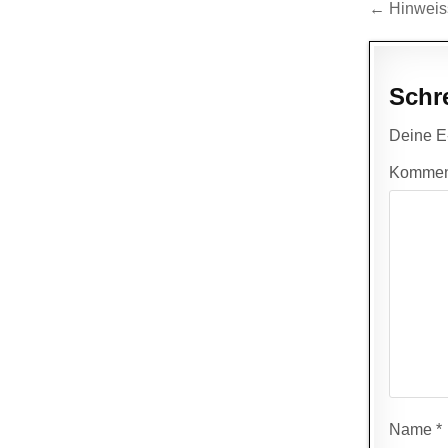
Beitr
← Hinweiss
Schr
Deine E-
Kommen
Name
*