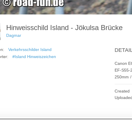
Hinweisschild Island - Jökulsa Brücke
Dagmar
en:
Verkehrsschilder Island
DETAI
rter:
#Island Hinweiszeichen
Canon E
EF-S55-2
250mm
/
Created
Uploade