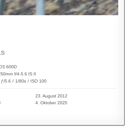
LS
OS 600D
50mm f/4-5.6 IS II
ƒ/5.6
/
1/80s
/
ISO 100
23. August 2012
d
4. Oktober 2025