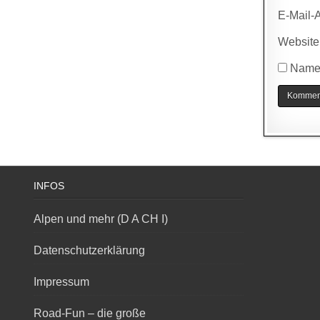
E-Mail-
Website
Name,
INFOS
Alpen und mehr (D A CH I)
Datenschutzerklärung
Impressum
Road-Fun – die große