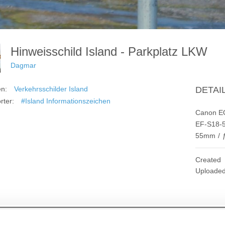
Hinweisschild Island - Parkplatz LKW
Dagmar
en:
Verkehrsschilder Island
DETAI
rter:
#Island Informationszeichen
Canon E
EF-S18-5
55mm
/
Created
Uploade