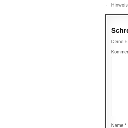
Beitr
← Hinweiss
Schr
Deine E-
Kommen
Name
*