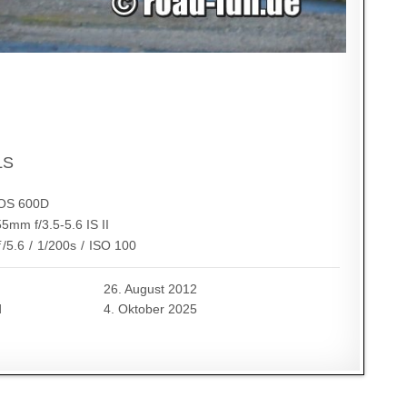
LS
OS 600D
5mm f/3.5-5.6 IS II
ƒ/5.6
/
1/200s
/
ISO 100
26. August 2012
d
4. Oktober 2025