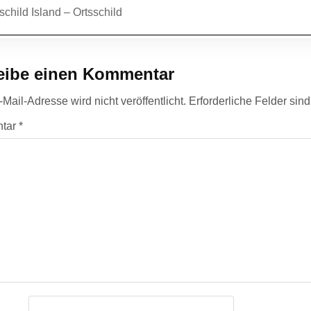
agsnavigation
child Island – Ortsschild
eibe einen Kommentar
Mail-Adresse wird nicht veröffentlicht.
Erforderliche Felder sin
tar
*