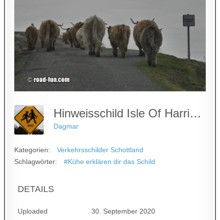
Hinweisschild Isle Of Harris - Pasing Place5
Dagmar
Kategorien:
Verkehrsschilder Schottland
Schlagwörter:
#Kühe erklären dir das Schild
DETAILS
Uploaded
30. September 2020