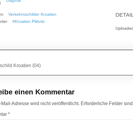
Dagmar
en:
Verkehrsschilder Kroatien
DETAI
rter:
#Kroatien Plittvitz
Uploade
agsnavigation
child Kroatien (04)
eibe einen Kommentar
Mail-Adresse wird nicht veröffentlicht.
Erforderliche Felder sin
tar
*