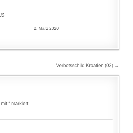
LS
d
2. März 2020
Verbotsschild Kroatien (02) →
d mit
*
markiert