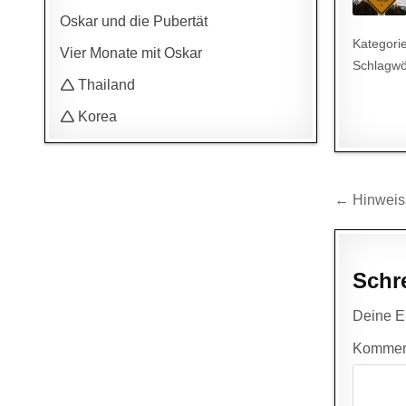
Oskar und die Pubertät
Kategori
Vier Monate mit Oskar
Schlagwö
🛆 Thailand
🛆 Korea
Beitr
← Hinweiss
Schr
Deine E-
Kommen