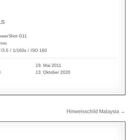
LS
owerShot G11
 mm
ƒ/3.5
/
1/160s
/
ISO 160
19. Mai 2011
d
13. Oktober 2020
Hinweisschild Malaysia →