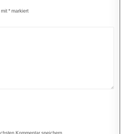
d mit
*
markiert
ächsten Kommentar speichern.