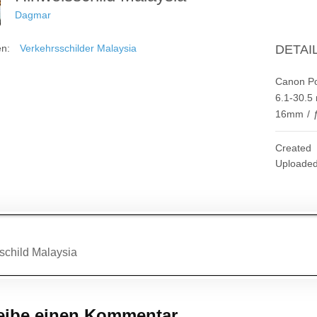
Dagmar
en:
Verkehrsschilder Malaysia
DETAI
Canon P
6.1-30.5
16mm
/
Created
Uploade
agsnavigation
child Malaysia
eibe einen Kommentar