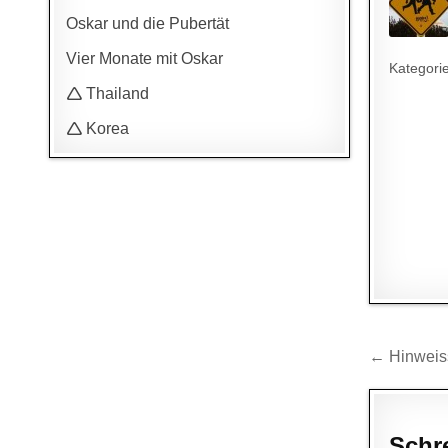
Oskar und die Pubertät
Vier Monate mit Oskar
Kategori
🛆 Thailand
🛆 Korea
Beitr
← Hinweiss
Schr