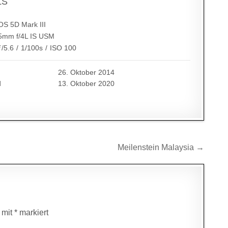
LS
S 5D Mark III
5mm f/4L IS USM
ƒ/5.6
/
1/100s
/
ISO 100
26. Oktober 2014
d
13. Oktober 2020
Meilenstein Malaysia →
d mit
*
markiert