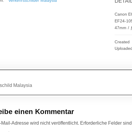
en:
Verkehrsschilder Malaysia
DETAI
Canon EO
EF24-10
47mm
/
Created
Uploade
agsnavigation
child Malaysia
eibe einen Kommentar
Mail-Adresse wird nicht veröffentlicht.
Erforderliche Felder sin