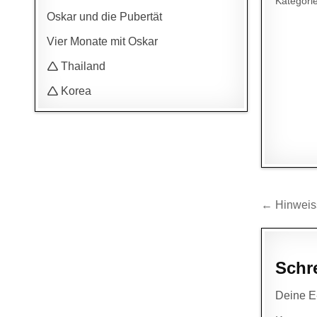
Kategori
Oskar und die Pubertät
Vier Monate mit Oskar
🛆 Thailand
🛆 Korea
Beitr
← Hinweiss
Schr
Deine E-