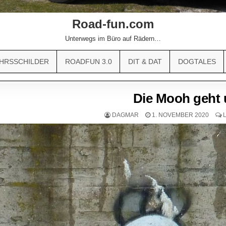
Road-fun.com
Unterwegs im Büro auf Rädern…
HRSSCHILDER
ROADFUN 3.0
DIT & DAT
DOGTALES
Die Mooh geh
DAGMAR
1. NOVEMBER 2020