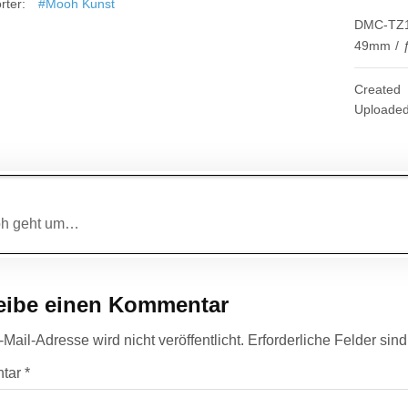
rter:
#Mooh Kunst
DMC-TZ
49mm
/
Created
Uploade
agsnavigation
oh geht um…
eibe einen Kommentar
Mail-Adresse wird nicht veröffentlicht.
Erforderliche Felder sin
tar
*