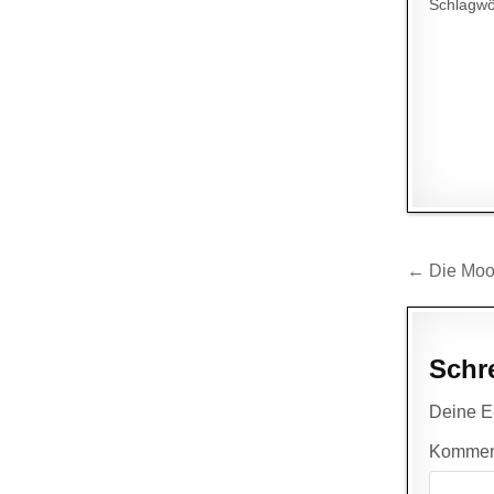
Schlagwö
Beitr
← Die Mo
Schr
Deine E-
Kommen