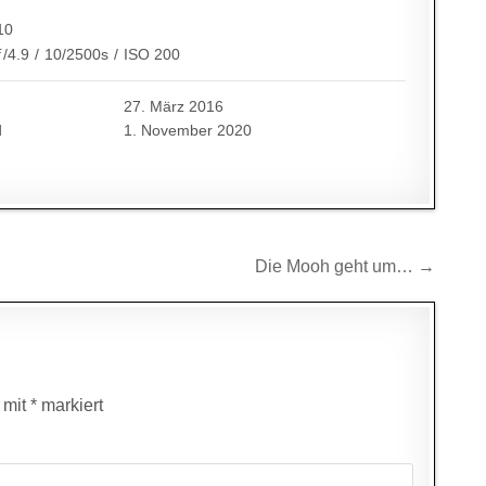
10
ƒ/4.9
/
10/2500s
/
ISO 200
27. März 2016
d
1. November 2020
Die Mooh geht um… →
d mit
*
markiert