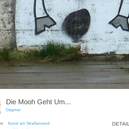
Die Mooh Geht Um...
Dagmar
en:
Kunst am Straßenrand
DETAI