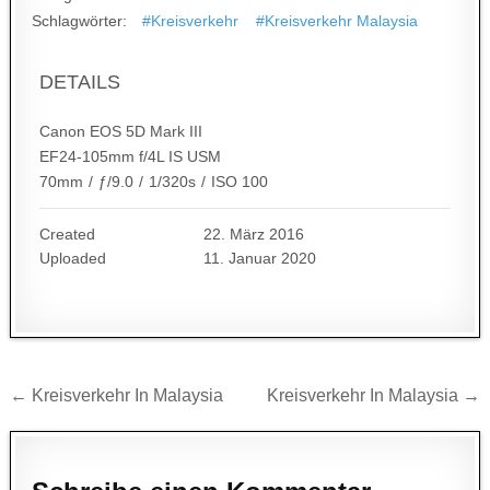
Schlagwörter:
#Kreisverkehr
#Kreisverkehr Malaysia
DETAILS
Canon EOS 5D Mark III
EF24-105mm f/4L IS USM
70mm
/
ƒ/9.0
/
1/320s
/
ISO 100
Created
22. März 2016
Uploaded
11. Januar 2020
Beitragsnavigation
← Kreisverkehr In Malaysia
Kreisverkehr In Malaysia →