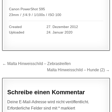
Canon PowerShot S95
23mm
/
ƒ/4.9
/
1/100s
/
ISO 100
Created
27. Dezember 2012
Uploaded
24. Januar 2020
Beitragsnavigation
← Malta Hinweisschild – Zebrastreifen
Malta Hinweisschild – Hunde (2) →
Schreibe einen Kommentar
Deine E-Mail-Adresse wird nicht veröffentlicht.
Erforderliche Felder sind mit
*
markiert