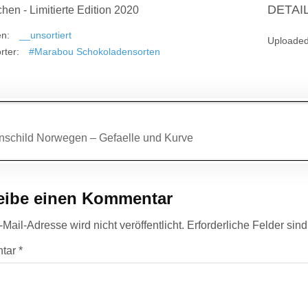
DETAI
hen - Limitierte Edition 2020
en:
__unsortiert
Uploade
rter:
#Marabou Schokoladensorten
agsnavigation
schild Norwegen – Gefaelle und Kurve
eibe einen Kommentar
Mail-Adresse wird nicht veröffentlicht.
Erforderliche Felder sin
tar
*