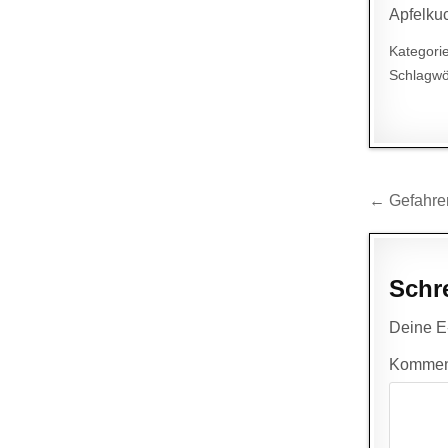
Apfelkuc
Kategori
Schlagwö
Beitr
← Gefahren
Schr
Deine E-
Kommen