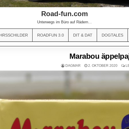
Road-fun.com
Unterwegs im Büro auf Rädern…
HRSSCHILDER
ROADFUN 3.0
DIT & DAT
DOGTALES
Marabou äppelpaj
DAGMAR
2. OKTOBER 2020
L