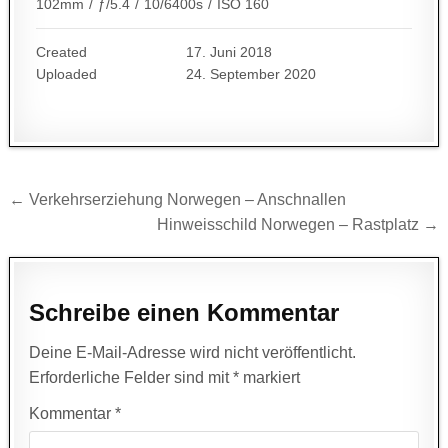
102mm
/
ƒ/5.4
/
10/6400s
/
ISO 160
Created
17. Juni 2018
Uploaded
24. September 2020
Beitragsnavigation
← Verkehrserziehung Norwegen – Anschnallen
Hinweisschild Norwegen – Rastplatz →
Schreibe einen Kommentar
Deine E-Mail-Adresse wird nicht veröffentlicht.
Erforderliche Felder sind mit
*
markiert
Kommentar
*