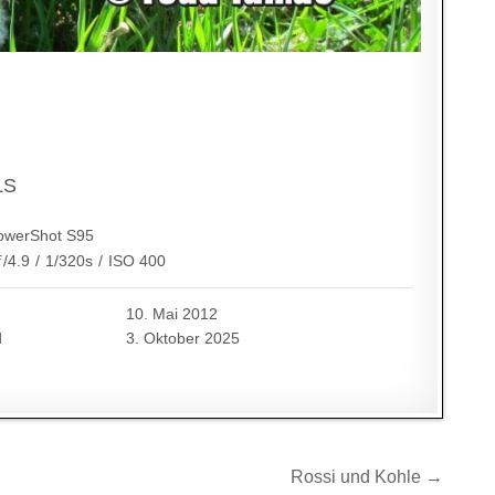
LS
owerShot S95
ƒ/4.9
/
1/320s
/
ISO 400
10. Mai 2012
d
3. Oktober 2025
Rossi und Kohle →