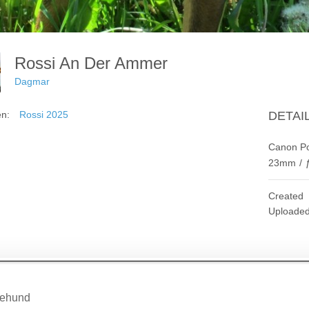
Rossi An Der Ammer
Dagmar
en:
Rossi 2025
DETAI
Canon P
23mm
/
Created
Uploade
agsnavigation
ehund