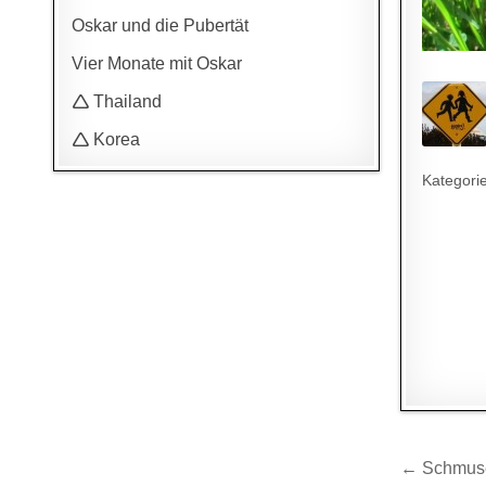
Oskar und die Pubertät
Vier Monate mit Oskar
🛆 Thailand
🛆 Korea
Kategori
Beitr
← Schmus