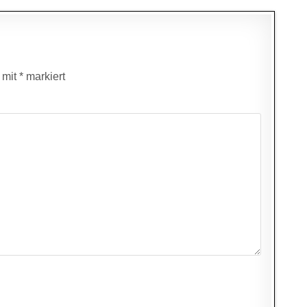
d mit
*
markiert