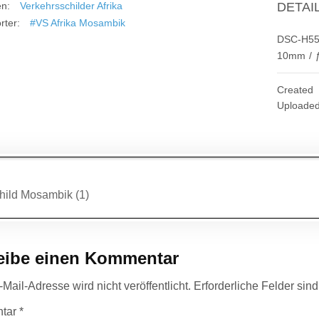
en:
Verkehrsschilder Afrika
DETAI
rter:
#VS Afrika Mosambik
DSC-H5
10mm
/
Created
Uploade
agsnavigation
ild Mosambik (1)
eibe einen Kommentar
Mail-Adresse wird nicht veröffentlicht.
Erforderliche Felder sin
tar
*