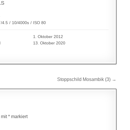
LS
5
ƒ/4.5
/
10/4000s
/
ISO 80
1. Oktober 2012
d
13. Oktober 2020
Stoppschild Mosambik (3) →
d mit
*
markiert