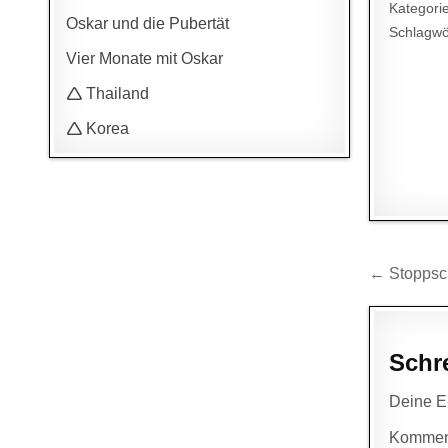
Kategori
Oskar und die Pubertät
Schlagwö
Vier Monate mit Oskar
🛆 Thailand
🛆 Korea
Beitr
← Stoppsch
Schr
Deine E-
Kommen